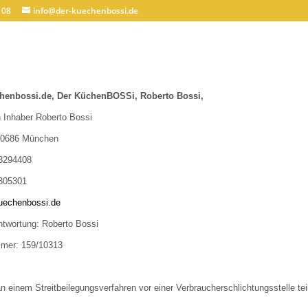
 08
info@der-kuechenbossi.de
chenbossi.de,
Der KüchenBOSSi, Roberto Bossi,
n Inhaber Roberto Bossi
 80686 München
23294408
1305301
uechenbossi.de
ntwortung: Roberto Bossi
mer: 159/10313
 einem Streitbeilegungsverfahren vor einer Verbraucherschlichtungsstelle tei