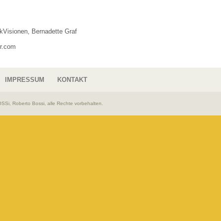
Visionen, Bernadette Graf
r.com
IMPRESSUM
KONTAKT
Si, Roberto Bossi, alle Rechte vorbehalten.