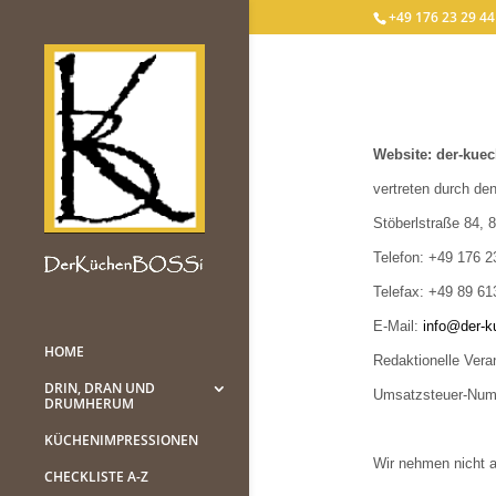
+49 176 23 29 44
Website: der-kue
vertreten durch de
Stöberlstraße 84,
Telefon: +49 176 
Telefax: +49 89 6
E-M
ail:
info@der-k
HOME
Redaktionelle Vera
DRIN, DRAN UND
Umsatzsteuer-Num
DRUMHERUM
KÜCHENIMPRESSIONEN
Wir nehmen nicht an
CHECKLISTE A-Z