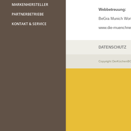
MARKENHERSTELLER
Webbetreuung:
PARTNERBETRIEBE
BeGra Munich Work
KONTAKT & SERVICE
www.die-muenchne
DATENSCHUTZ
Copyright DerKüchenBOS