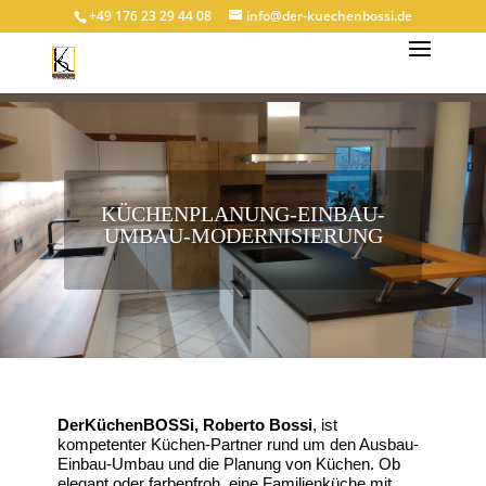
+49 176 23 29 44 08
info@der-kuechenbossi.de
KÜCHENPLANUNG-EINBAU-
UMBAU-MODERNISIERUNG
D
erKüchenBOSSi, Roberto Bossi
, ist
kompetenter Küchen-Partner rund um den
Ausbau-
Einbau-Umbau und die Planung von Küchen. Ob
elegant oder farbenfroh, eine Familienküche mit